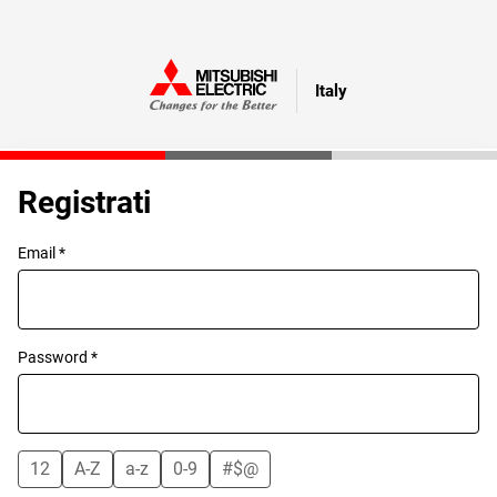
Italy
Registrati
Email *
Password *
12
A-Z
a-z
0-9
#$@